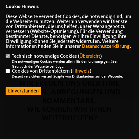
Cookie Hinweis
Mark Pullmann
Diese Webseite verwendet Cookies, die notwendig sind, um
die Webseite zu nutzen. Weiterhin verwenden wir Dienste
Johannes Ohl Straße 63
von Drittanbietern, die uns helfen, unser Webangebot zu
64846 Groß-Zimmern
verbessern (Website-Optmierung). Für die Verwendung
bestimmter Dienste, benötigen wir Ihre Einwilligung. Ihre
Einwilligung können Sie jederzeit widerrufen. Weitere
Telefon: 0179 32 41 888
Informationen finden Sie in unserer
Datenschutzerklärung
.
E-Mail:
mark.pullmann@outlook.de
Technisch notwendige Cookies (
Übersicht
)
Die notwendigen Cookies werden allein für den ordnungsgemäßen
Gebrauch der Webseite benötigt.
Cookies von Drittanbietern (
Hinweis
)
Derzeit verzichten wir auf Scripte von Drittanbietern auf der Webseite.
WIR FREUEN UNS ÜBER IHRE
Einverstanden
FRAGEN, ANREGUNGEN UND
KOMMENTARE.
WIE KÖNNEN WIR IHNEN
WEITERHELFEN?