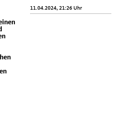
11.04.2024, 21:26 Uhr
einen
d
en
chen
len