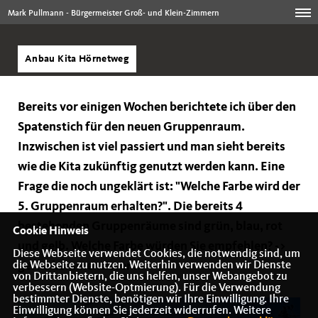
Mark Pullmann - Bürgermeister Groß- und Klein-Zimmern
Anbau Kita Hörnetweg
Bereits vor einigen Wochen berichtete ich über den
Spatenstich für den neuen Gruppenraum.
Inzwischen ist viel passiert und man sieht bereits
wie die Kita zukünftig genutzt werden kann. Eine
Frage die noch ungeklärt ist: "Welche Farbe wird der
5. Gruppenraum erhalten?". Die bereits 4
bestehenden Gruppenräume sind grün, blau, rot
Cookie Hinweis
und gelb. Welche Farbe würden Sie empfehlen? ->
Diese Webseite verwendet Cookies, die notwendig sind, um
die Webseite zu nutzen. Weiterhin verwenden wir Dienste
gerne kommentieren...
von Drittanbietern, die uns helfen, unser Webangebot zu
verbessern (Website-Optmierung). Für die Verwendung
bestimmter Dienste, benötigen wir Ihre Einwilligung. Ihre
Einwilligung können Sie jederzeit widerrufen. Weitere