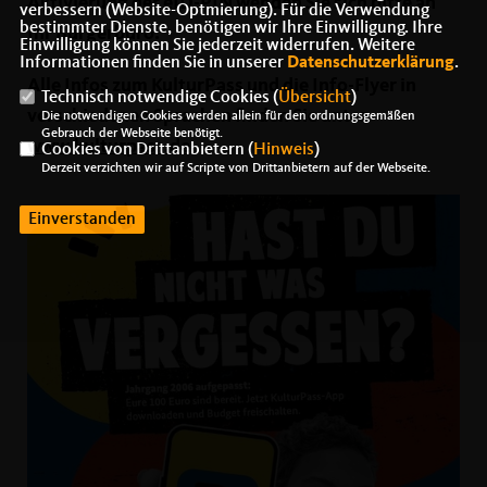
Aktivierung der eID-PIN wenden Sie sich bitte an
verbessern (Website-Optmierung). Für die Verwendung
bestimmter Dienste, benötigen wir Ihre Einwilligung. Ihre
Ihr Bürgerbüro.
Einwilligung können Sie jederzeit widerrufen. Weitere
Informationen finden Sie in unserer
Datenschutzerklärung
.
Alle Infos zum KulturPass und die Info-Flyer in
Technisch notwendige Cookies (
Übersicht
)
verschiedenen Sprachen finden Sie unter
Die notwendigen Cookies werden allein für den ordnungsgemäßen
Gebrauch der Webseite benötigt.
www.kulturpass.de
Cookies von Drittanbietern (
Hinweis
)
Derzeit verzichten wir auf Scripte von Drittanbietern auf der Webseite.
Einverstanden