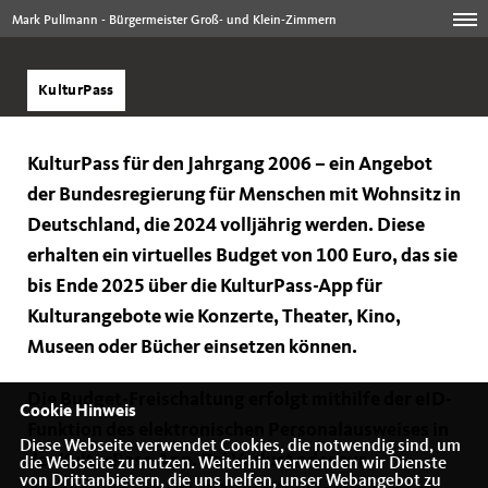
Mark Pullmann - Bürgermeister Groß- und Klein-Zimmern
KulturPass
KulturPass für den Jahrgang 2006 – ein Angebot
der Bundesregierung für Menschen mit Wohnsitz in
Deutschland, die 2024 volljährig werden. Diese
erhalten ein virtuelles Budget von 100 Euro, das sie
bis Ende 2025 über die KulturPass-App für
Kulturangebote wie Konzerte, Theater, Kino,
Museen oder Bücher einsetzen können.
Die Budget-Freischaltung erfolgt mithilfe der eID-
Cookie Hinweis
Funktion des elektronischen Personalausweises in
Diese Webseite verwendet Cookies, die notwendig sind, um
der KulturPass-App. Bei Verlust oder zur
die Webseite zu nutzen. Weiterhin verwenden wir Dienste
von Drittanbietern, die uns helfen, unser Webangebot zu