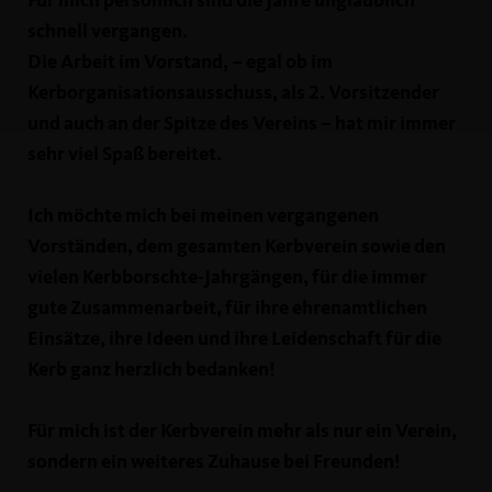
Für mich persönlich sind die Jahre unglaublich
schnell vergangen.
Die Arbeit im Vorstand, – egal ob im
Kerborganisationsausschuss, als 2. Vorsitzender
und auch an der Spitze des Vereins – hat mir immer
sehr viel Spaß bereitet.
Ich möchte mich bei meinen vergangenen
Vorständen, dem gesamten Kerbverein sowie den
vielen Kerbborschte-Jahrgängen, für die immer
gute Zusammenarbeit, für ihre ehrenamtlichen
Einsätze, ihre Ideen und ihre Leidenschaft für die
Kerb ganz herzlich bedanken!
Für mich ist der Kerbverein mehr als nur ein Verein,
sondern ein weiteres Zuhause bei Freunden!