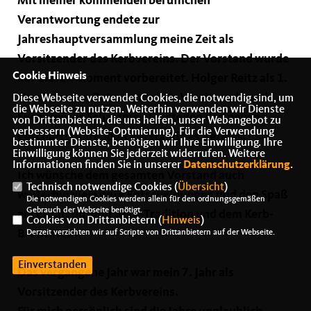
Mit meiner kommenden beruflichen
Verantwortung endete zur
Jahreshauptversammlung meine Zeit als
Vorsitzender des Kerbvereins. Der Vorstand wurde
Cookie Hinweis
auf diesen Moment vorbereitet. Holger Reitz als 1.
Vorsitzender, Petra Lotz als 2. Vorsitzende und
Diese Webseite verwendet Cookies, die notwendig sind, um
die Webseite zu nutzen. Weiterhin verwenden wir Dienste
Sven Heil als Schatzmeister stellen den neuen
von Drittanbietern, die uns helfen, unser Webangebot zu
verbessern (Website-Optmierung). Für die Verwendung
geschäftsführenden Vorstand des Vereins.
bestimmter Dienste, benötigen wir Ihre Einwilligung. Ihre
Einwilligung können Sie jederzeit widerrufen. Weitere
Informationen finden Sie in unserer
Datenschutzerklärung
.
Ich wünsche dem gesamten Vorstand auch
Technisch notwendige Cookies (
Übersicht
)
weiterhin viele gute Entscheidungen und den Spaß
Die notwendigen Cookies werden allein für den ordnungsgemäßen
Gebrauch der Webseite benötigt.
am Erhalt unserer Kerb-Tradition und dem Kerb-
Cookies von Drittanbietern (
Hinweis
)
Brauchtum.
Derzeit verzichten wir auf Scripte von Drittanbietern auf der Webseite.
Einverstanden
Das vergangene Jahr war mein 7. Jahr als
Vorsitzender des Kerbvereins.